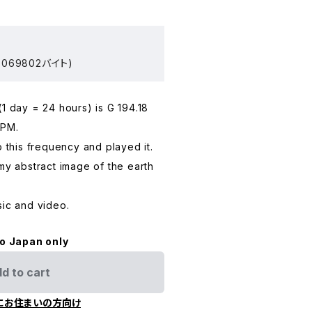
069802バイト)
1 day = 24 hours) is G 194.18
BPM.
o this frequency and played it.
 my abstract image of the earth
sic and video.
to Japan only
d to cart
にお住まいの方向け