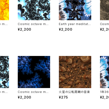
e mus
Cosmic octave mus
Earth year meditati
Cosm
sun
ic video : Uranus
on music and video
ic vi
¥2,200
¥2,200
¥2,2
e mus
Cosmic octave mus
火星の公転周期の音楽
1年3
nus
ic video : Bass Duet
ズムの
¥2,200
¥275
¥2,2
of Neptune
ジック