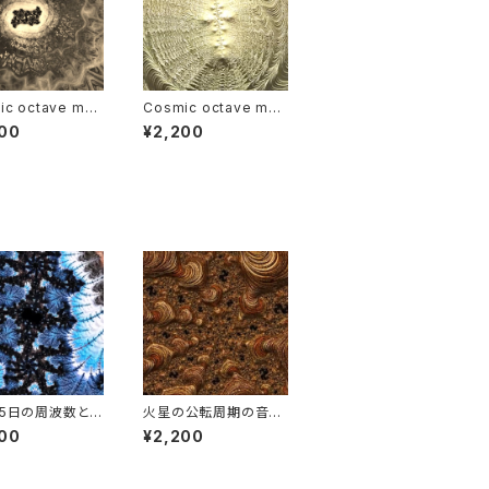
ic octave mus
Cosmic octave mus
deo : Saturn
ic video : Venus
00
¥2,200
65日の周波数とリ
火星の公転周期の音楽
ヒーリングミュー
と映像
00
¥2,200
ビデオ