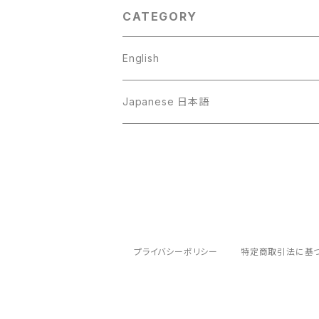
CATEGORY
English
Art
Japanese 日本語
Music
写真と文章の作品
Video
音楽
映像作品
プライバシーポリシー
特定商取引法に基