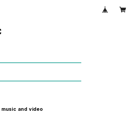
c
 music and video