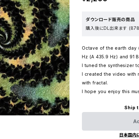
ダウンロード販売の商品
購入後にDL出来ます (878
Octave of the earth day (
Hz (A 435.9 Hz) and 91 
I tuned the synthesizer t
I created the video with
with fractal.
I hope you enjoy this mu
Ship 
Ad
日本国内