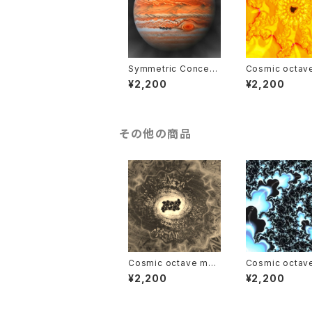
Symmetric Concept
Cosmic octav
Music of Jupiter
ic video : the 
¥2,200
¥2,200
その他の商品
Cosmic octave mus
Cosmic octav
ic video : Saturn
ic video : Ura
¥2,200
¥2,200