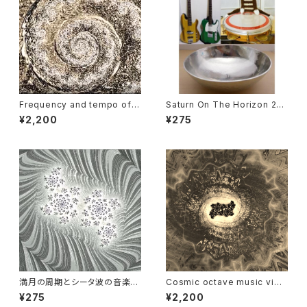
Frequency and tempo of t
Saturn On The Horizon 201
he moon and rhythm of Fib
70807 .mp3
¥2,200
¥275
onacci
満月の周期とシータ波の音楽
Cosmic octave music vide
（音楽のみ）
o : Saturn
¥275
¥2,200