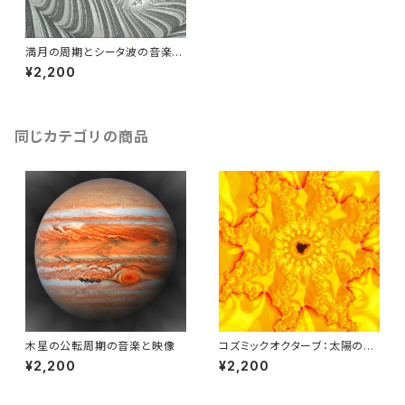
満月の周期とシータ波の音楽と
映像
¥2,200
同じカテゴリの商品
木星の公転周期の音楽と映像
コズミックオクターブ：太陽の音
楽と映像
¥2,200
¥2,200