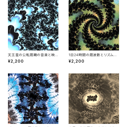
天王星の公転周期の音楽と映
1日24時間の周波数とリズムの
像
ヒーリングミュージックビデオ
¥2,200
¥2,200