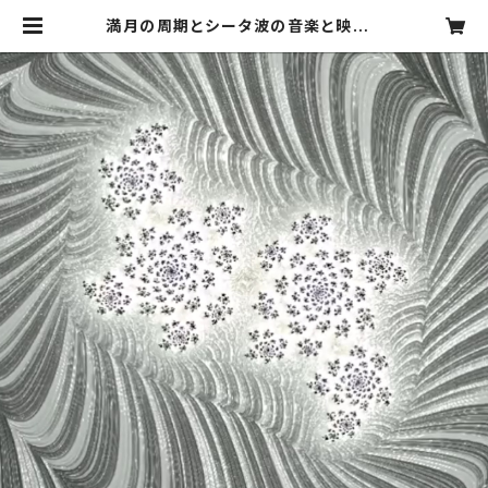
満月の周期とシータ波の音楽と映像 |
Satoru's Art and Music