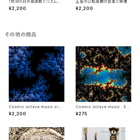
1年365日の周波数とリズムの
土星の公転周期の音楽と映像
ヒーリングミュージックビデオ
¥2,200
¥2,200
その他の商品
Cosmic octave music vide
Cosmic octave music : Ear
o : Bass Duet of Neptune
th year
¥2,200
¥275